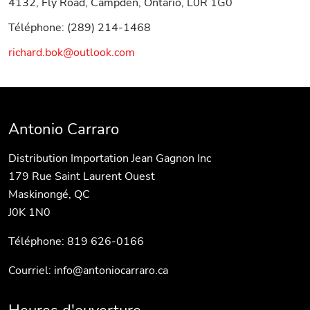
4132, Fly Road, Campden, Ontario, L0R 1G0
Téléphone: (289) 214-1468
richard.bok@outlook.com
Antonio Carraro
Distribution Importation Jean Gagnon Inc
179 Rue Saint Laurent Ouest
Maskinongé, QC
J0K 1N0
Téléphone: 819 626-0166
Courriel:
info@antoniocarraro.ca