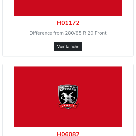
H01172
Difference from 280/85 R 20 Front
Voir la fiche
H06082