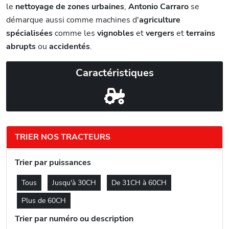
le
nettoyage de zones urbaines
,
Antonio Carraro
se
démarque aussi comme machines d'
agriculture
spécialisées
comme les
vignobles
et
vergers
et
terrains
abrupts
ou
accidentés
.
Caractéristiques
TRIER NOS TRACTEURS
Trier par puissances
Tous
Jusqu'à 30CH
De 31CH à 60CH
Plus de 60CH
Trier par numéro ou description