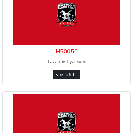
H50050
Tow line hydraulic
Voir la fiche