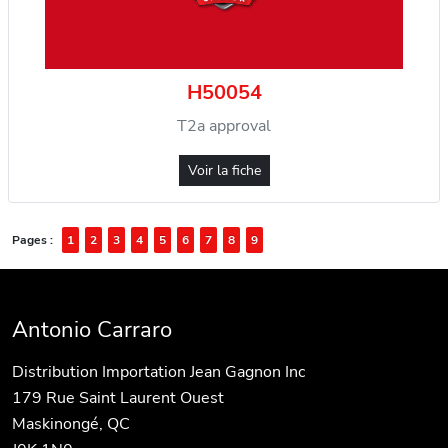
H50054
T2a approval
Voir la fiche
Pages :
1
2
3
4
5
6
7
8
9
Antonio Carraro
Distribution Importation Jean Gagnon Inc
179 Rue Saint Laurent Ouest
Maskinongé, QC