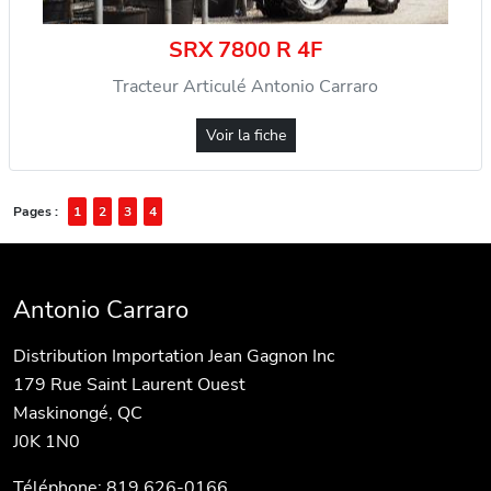
SRX 7800 R 4F
Tracteur Articulé Antonio Carraro
Voir la fiche
Pages :
1
2
3
4
Antonio Carraro
Distribution Importation Jean Gagnon Inc
179 Rue Saint Laurent Ouest
Maskinongé, QC
J0K 1N0
Téléphone: 819 626-0166