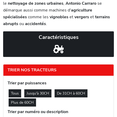
le
nettoyage de zones urbaines
,
Antonio Carraro
se
démarque aussi comme machines d'
agriculture
spécialisées
comme les
vignobles
et
vergers
et
terrains
abrupts
ou
accidentés
.
Caractéristiques
TRIER NOS TRACTEURS
Trier par puissances
Tous
Jusqu'à 30CH
De 31CH à 60CH
Plus de 60CH
Trier par numéro ou description